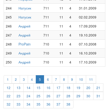
244
Натусик
711
11
4
31.01.2009
245
Натусик
711
11
4
02.02.2009
246
Андрей
711
11
4
17.09.2009
247
Андрей
711
11
4
19.10.2009
248
ProPain
710
11
4
07.10.2008
249
Андрей
710
11
4
16.10.2009
250
Андрей
710
11
4
17.10.2009
(current)
1
2
3
4
5
6
7
8
9
10
11
12
13
14
15
16
17
18
19
20
21
22
23
24
25
26
27
28
29
30
31
32
33
34
35
36
37
38